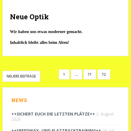
Neue Optik
Wir haben uns etwas moderner gemacht.
Inhaltlich bleibt alles beim Alten!
SEITENNUMMERIERUNG
1
…
71
72
NEUERE BEITRÄGE
DER
BEITRÄGE
NEWS
++SICHERT EUCH DIE LETZTEN PLÄTZE++
2. August
2026
++SPEEDWAY- UND FLATTRACKTRAINING++
26. Juli