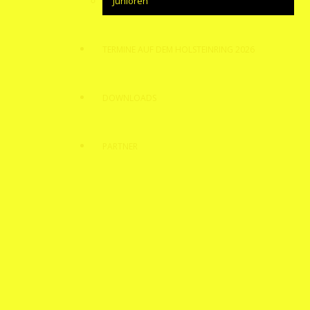
Junioren
TERMINE AUF DEM HOLSTEINRING 2026
DOWNLOADS
PARTNER