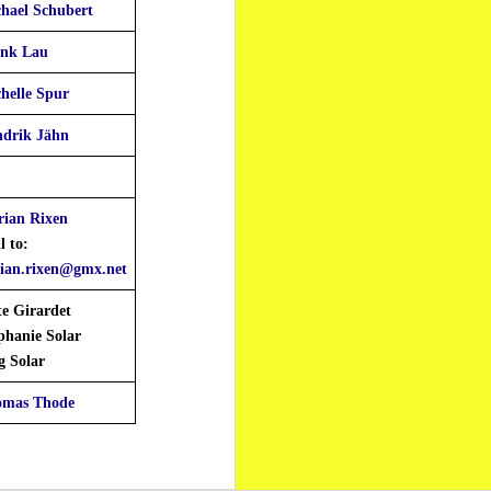
hael Schubert
nk Lau
helle Spur
drik Jähn
rian Rixen
l to:
rian.rixen@gmx.net
te Girardet
phanie Solar
g Solar
omas Thode