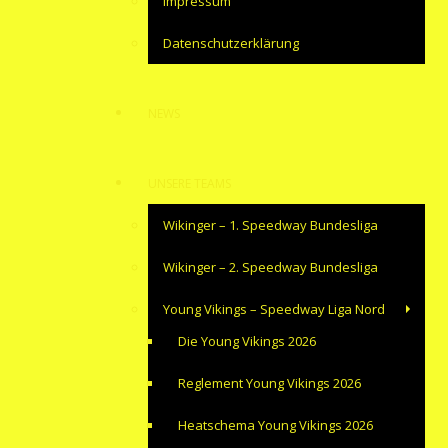
Impressum
Datenschutzerklärung
NEWS
UNSERE TEAMS
Wikinger – 1. Speedway Bundesliga
Wikinger – 2. Speedway Bundesliga
Young Vikings – Speedway Liga Nord
Die Young Vikings 2026
Reglement Young Vikings 2026
Heatschema Young Vikings 2026