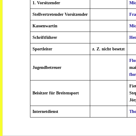
1. Vorsitzender
Mic
Stellvertretender Vorsitzender
Fra
Kassenwartin
Mic
Schriftführer
Hen
Sportleiter
z. Z. nicht besetzt
Flo
Jugendbetreuer
mai
flo
Fie
Beisitzer für Breitensport
Ste
Jör
Internetdienst
Th