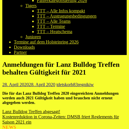
Fahrerkategorisierung 2026
Tigers
TTT – Alle Infos kompakt
TTT – Austragungsbedingungen
TTT – Alle Teams
TTT – Termine
TTT – Heatschema
Junioren
Termine auf dem Holsteinring 2026
Downloads
Partner
Anmeldungen für Lanz Bulldog Treffen
behalten Gültigkeit für 2021
28. April 2020
28. April 2020
tdetskorb83regnikiw
Die für das Lanz Bulldog Treffen 2020 eingereichten Anmeldungen
werden auch 2021 Gültigkeit haben und brauchen nicht erneut
abgegeben werden.
Beitragsnavigation
Lanz Bulldog Treffen abgesagt!
Kostenreduktion in Corona-Zeiten: DMSB friert Reglements für
Saison 2021 ein
NEWS