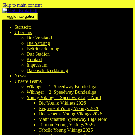
Skip to main content
Toggle navigation
Startseite
Über uns
Der Vorstand
Die Satzung
Beitrittserklärung
Das Stadion
Kontakt
Impressum
Datenschutzerklärung
News
Unsere Teams
Wikinger – 1. Speedway Bundesliga
Wikinger – 2. Speedway Bundesliga
Young Vikings – Speedway Liga Nord
Die Young Vikings 2026
Reglement Young Vikings 2026
Heatschema Young Vikings 2026
Mannschaften Speedway Liga Nord
Termine Young Vikings 2026
Tabelle Young Vikings 2025