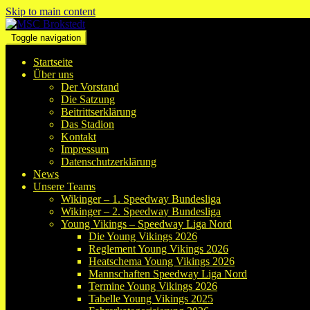
Skip to main content
Toggle navigation
Startseite
Über uns
Der Vorstand
Die Satzung
Beitrittserklärung
Das Stadion
Kontakt
Impressum
Datenschutzerklärung
News
Unsere Teams
Wikinger – 1. Speedway Bundesliga
Wikinger – 2. Speedway Bundesliga
Young Vikings – Speedway Liga Nord
Die Young Vikings 2026
Reglement Young Vikings 2026
Heatschema Young Vikings 2026
Mannschaften Speedway Liga Nord
Termine Young Vikings 2026
Tabelle Young Vikings 2025