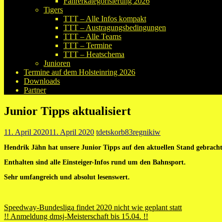
Fahrerkategorisierung 2026
Tigers
TTT – Alle Infos kompakt
TTT – Austragungsbedingungen
TTT – Alle Teams
TTT – Termine
TTT – Heatschema
Junioren
Termine auf dem Holsteinring 2026
Downloads
Partner
Junior Tipps aktualisiert
11. April 2020
11. April 2020
tdetskorb83regnikiw
Hendrik Jähn hat unsere Junior Tipps auf den aktuellen Stand gebracht
Enthalten sind alle Einsteiger-Infos rund um den Bahnsport.
Sehr umfangreich und absolut lesenswert.
Beitragsnavigation
Speedway-Bundesliga findet 2020 nicht wie geplant statt
!! Anmeldung dmsj-Meisterschaft bis 15.04. !!