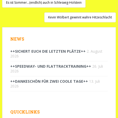
Beitragsnavigation
Es ist Sommer…(endlich) auch in Schleswig-Holstein
Kevin Wölbert gewinnt wahre Hitzeschlacht
NEWS
++SICHERT EUCH DIE LETZTEN PLÄTZE++
2. August
2026
++SPEEDWAY- UND FLATTRACKTRAINING++
26. Juli
2026
++DANKESCHÖN FÜR ZWEI COOLE TAGE++
13. Juli
2026
QUICKLINKS