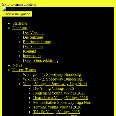
Skip to main content
Toggle navigation
Startseite
Über uns
Der Vorstand
Die Satzung
Beitrittserklärung
Das Stadion
Kontakt
Impressum
Datenschutzerklärung
News
Unsere Teams
Wikinger – 1. Speedway Bundesliga
Wikinger – 2. Speedway Bundesliga
Young Vikings – Speedway Liga Nord
Die Young Vikings 2026
Reglement Young Vikings 2026
Heatschema Young Vikings 2026
Mannschaften Speedway Liga Nord
Termine Young Vikings 2026
Tabelle Young Vikings 2025