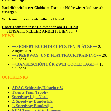
Hand anzulegen.
Natürlich wird unser Clubheim-Team die Helfer wieder kulinarisch
versorgen.
Wir freuen uns auf viele helfende Hände!
Beitragsnavigation
Unser Team für unser Heimrennen am 03.10.24!
++SENSATIONELLER ARBEITSDIENST++
NEWS
++SICHERT EUCH DIE LETZTEN PLÄTZE++
2.
August 2026
++SPEEDWAY- UND FLATTRACKTRAINING++
26.
Juli 2026
++DANKESCHÖN FÜR ZWEI COOLE TAGE++
13.
Juli 2026
QUICKLINKS
ADAC Schleswig-Holstein e.V.
Talents Team Trophy
Speedway Liga Nord
2. Speedway Bundesliga
1. Speedway Bundesliga
NBM Termine 2026 Junioren