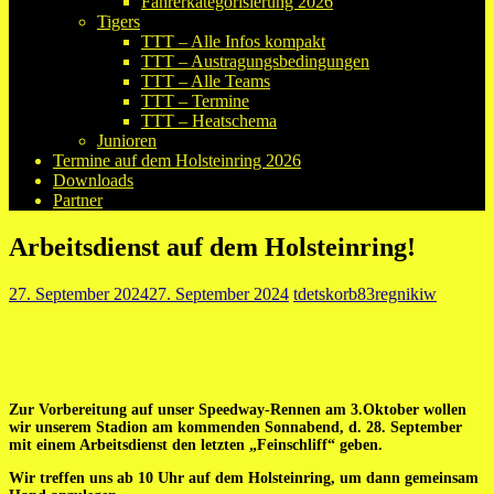
Fahrerkategorisierung 2026
Tigers
TTT – Alle Infos kompakt
TTT – Austragungsbedingungen
TTT – Alle Teams
TTT – Termine
TTT – Heatschema
Junioren
Termine auf dem Holsteinring 2026
Downloads
Partner
Arbeitsdienst auf dem Holsteinring!
27. September 2024
27. September 2024
tdetskorb83regnikiw
Zur Vorbereitung auf unser Speedway-Rennen am 3.Oktober wollen
wir unserem Stadion am kommenden Sonnabend, d. 28. September
mit einem Arbeitsdienst den letzten „Feinschliff“ geben.
Wir treffen uns ab 10 Uhr auf dem Holsteinring, um dann gemeinsam