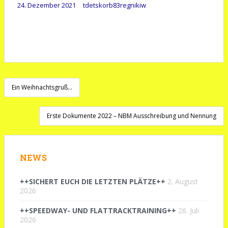
24. Dezember 2021
tdetskorb83regnikiw
Beitragsnavigation
Ein Weihnachtsgruß…
Erste Dokumente 2022 – NBM Ausschreibung und Nennung
NEWS
++SICHERT EUCH DIE LETZTEN PLÄTZE++
2. August
2026
++SPEEDWAY- UND FLATTRACKTRAINING++
26. Juli
2026