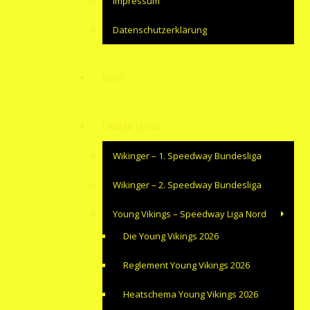
Impressum
Datenschutzerklärung
NEWS
UNSERE TEAMS
Wikinger – 1. Speedway Bundesliga
Wikinger – 2. Speedway Bundesliga
Young Vikings – Speedway Liga Nord
Die Young Vikings 2026
Reglement Young Vikings 2026
Heatschema Young Vikings 2026