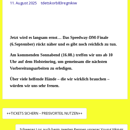
11. August 2025
tdetskorb83regnikiw
Jetzt wird es langsam ernst… Das Speedway-DM-Finale
(6.September) rückt näher und es gibt noch reichlich zu tun.
Am kommenden Sonnabend (16.08.) treffen wir uns ab 10
Uhr auf dem Holsteinring, um gemeinsam die nächsten
Vorbereitungsarbeiten zu erledigen.
Über viele helfende Hände – die wir wirklich brauchen –
würden wir uns sehr freuen.
Beitragsnavigation
++TICKETS SICHERN – PREISVORTEIL NUTZEN++
Schweres Los auch beim zweiten Rennen unserer Young Vikings