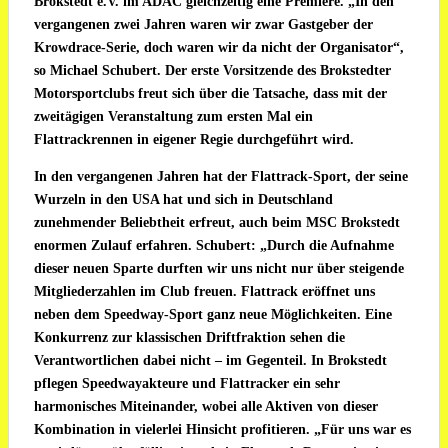
Brokstedt e.V. im ADAC gleichzeitig eine Premiere. „In den
vergangenen zwei Jahren waren wir zwar Gastgeber der
Krowdrace-Serie, doch waren wir da nicht der Organisator“,
so Michael Schubert. Der erste Vorsitzende des Brokstedter
Motorsportclubs freut sich über die Tatsache, dass mit der
zweitägigen Veranstaltung zum ersten Mal ein
Flattrackrennen in eigener Regie durchgeführt wird.
In den vergangenen Jahren hat der Flattrack-Sport, der seine
Wurzeln in den USA hat und sich in Deutschland
zunehmender Beliebtheit erfreut, auch beim MSC Brokstedt
enormen Zulauf erfahren. Schubert: „Durch die Aufnahme
dieser neuen Sparte durften wir uns nicht nur über steigende
Mitgliederzahlen im Club freuen. Flattrack eröffnet uns
neben dem Speedway-Sport ganz neue Möglichkeiten. Eine
Konkurrenz zur klassischen Driftfraktion sehen die
Verantwortlichen dabei nicht – im Gegenteil. In Brokstedt
pflegen Speedwayakteure und Flattracker ein sehr
harmonisches Miteinander, wobei alle Aktiven von dieser
Kombination in vielerlei Hinsicht profitieren. „Für uns war es