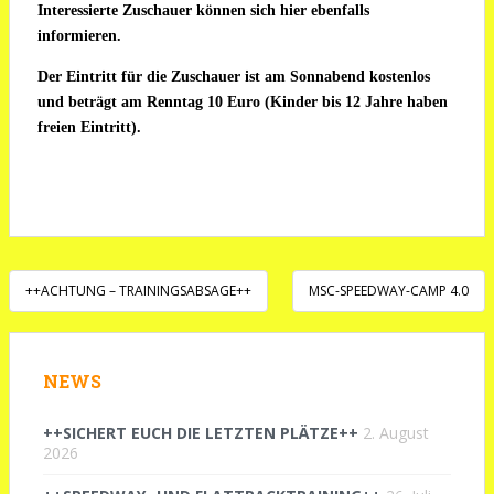
Interessierte Zuschauer können sich hier ebenfalls
informieren.
Der Eintritt für die Zuschauer ist am Sonnabend kostenlos
und beträgt am Renntag 10 Euro (Kinder bis 12 Jahre haben
freien Eintritt).
Beitragsnavigation
++ACHTUNG – TRAININGSABSAGE++
MSC-SPEEDWAY-CAMP 4.0
NEWS
++SICHERT EUCH DIE LETZTEN PLÄTZE++
2. August
2026