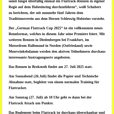
somit längst überfällig einmal ein Flattrack-Rennen in eigener
Regie auf dem Holsteinring durchzuführen“, weiß Schubert
zu berichten, der seit nunmehr fünf Jahren dem
Traditionsverein aus dem Herzen Schleswig-Holsteins vorsteht.
Der „German Flattrack Cup 2025“ ist ein vollkommen neues
Rennformat, welches in diesem Jahr seine Premiere feiert. Mit
weiteren Rennen in Diedenbergen bei Frankfurt, im
Motordrom Halbmond in Norden (Ostfriesland) sowie
Moorwinkelsdamm werden den aktiven Teilnehmern durchaus
interessante Austragungsorte angeboten.
Das Rennen in Brokstedt findet am 27. Juli 2025 statt.
Am Sonnabend (26.Juli) findet die Papier und Technische
Abnahme statt, begleitet von einem normalen Training für
Flattracker.
Am Sonntag (27. Juli) ab 10 Uhr geht es dann bei der
Flattrack Attack um Punkte.
Das Reglement beim Flattrack ist durchaus überschaubar und