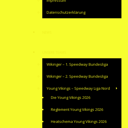
Impressum
Datenschutzerklärung
NEWS
UNSERE TEAMS
Wikinger – 1. Speedway Bundesliga
Wikinger – 2. Speedway Bundesliga
Young Vikings – Speedway Liga Nord
Die Young Vikings 2026
Reglement Young Vikings 2026
Heatschema Young Vikings 2026