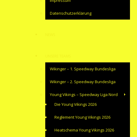
Impressum
Datenschutzerklärung
NEWS
UNSERE TEAMS
Wikinger – 1. Speedway Bundesliga
Wikinger – 2. Speedway Bundesliga
Young Vikings – Speedway Liga Nord
Die Young Vikings 2026
Reglement Young Vikings 2026
Heatschema Young Vikings 2026