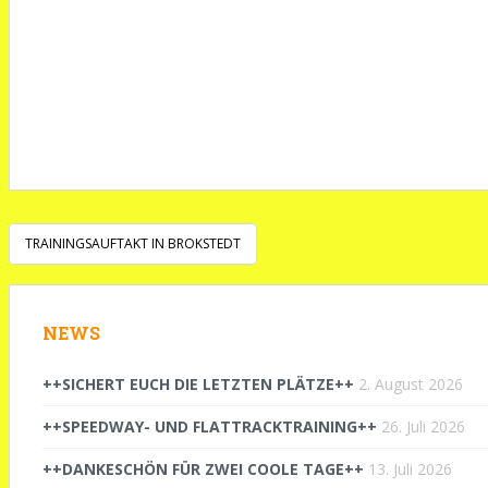
Beitragsnavigation
TRAININGSAUFTAKT IN BROKSTEDT
NEWS
++SICHERT EUCH DIE LETZTEN PLÄTZE++
2. August 2026
++SPEEDWAY- UND FLATTRACKTRAINING++
26. Juli 2026
++DANKESCHÖN FÜR ZWEI COOLE TAGE++
13. Juli 2026