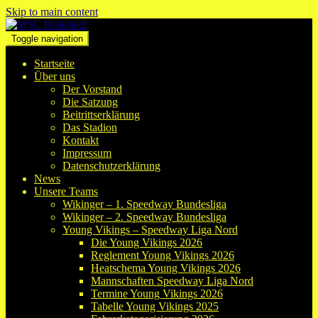
Skip to main content
Toggle navigation
Startseite
Über uns
Der Vorstand
Die Satzung
Beitrittserklärung
Das Stadion
Kontakt
Impressum
Datenschutzerklärung
News
Unsere Teams
Wikinger – 1. Speedway Bundesliga
Wikinger – 2. Speedway Bundesliga
Young Vikings – Speedway Liga Nord
Die Young Vikings 2026
Reglement Young Vikings 2026
Heatschema Young Vikings 2026
Mannschaften Speedway Liga Nord
Termine Young Vikings 2026
Tabelle Young Vikings 2025