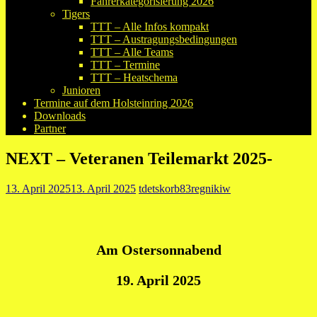
Fahrerkategorisierung 2026
Tigers
TTT – Alle Infos kompakt
TTT – Austragungsbedingungen
TTT – Alle Teams
TTT – Termine
TTT – Heatschema
Junioren
Termine auf dem Holsteinring 2026
Downloads
Partner
NEXT – Veteranen Teilemarkt 2025-
13. April 2025
13. April 2025
tdetskorb83regnikiw
Am Ostersonnabend
19. April 2025