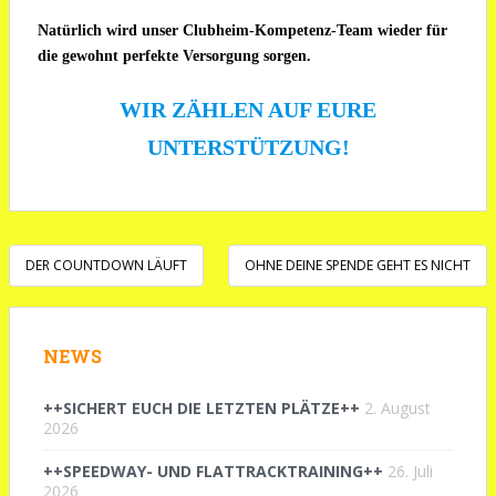
Natürlich wird unser Clubheim-Kompetenz-Team wieder für
die gewohnt perfekte Versorgung sorgen.
WIR ZÄHLEN AUF EURE
UNTERSTÜTZUNG!
Beitragsnavigation
DER COUNTDOWN LÄUFT
OHNE DEINE SPENDE GEHT ES NICHT
NEWS
++SICHERT EUCH DIE LETZTEN PLÄTZE++
2. August
2026
++SPEEDWAY- UND FLATTRACKTRAINING++
26. Juli
2026