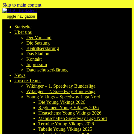
Skip to main content
Toggle navigation
Startseite
Über uns
Der Vorstand
Die Satzung
Beitrittserklärung
Das Stadion
Kontakt
Impressum
Datenschutzerklärung
News
Unsere Teams
Wikinger – 1. Speedway Bundesliga
Wikinger – 2. Speedway Bundesliga
Young Vikings – Speedway Liga Nord
Die Young Vikings 2026
Reglement Young Vikings 2026
Heatschema Young Vikings 2026
Mannschaften Speedway Liga Nord
Termine Young Vikings 2026
Tabelle Young Vikings 2025