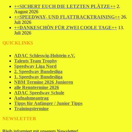
++SICHERT EUCH DIE LETZTEN PLÄTZE++
2.
August 2026
++SPEEDWAY- UND FLATTRACKTRAINING++
26.
Juli 2026
++DANKESCHÖN FÜR ZWEI COOLE TAGE++
13.
Juli 2026
QUICKLINKS
ADAC Schleswig-Holstein e.V.
Talents Team Trophy
Speedway Liga Nord
2. Speedway Bundesliga
1. Speedway Bundesliga
NBM Termine 2026 Junioren
alle Renntermine 2026
ADAC Speedway Schule
Aufnahmeantrag
Tipps für Anfänger / Junior Tipps
Trainingstermine
NEWSLETTER
Bleib informiert mit unserem Newsletter!