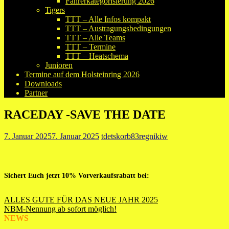
Fahrerkategorisierung 2026
Tigers
TTT – Alle Infos kompakt
TTT – Austragungsbedingungen
TTT – Alle Teams
TTT – Termine
TTT – Heatschema
Junioren
Termine auf dem Holsteinring 2026
Downloads
Partner
RACEDAY -SAVE THE DATE
7. Januar 2025
7. Januar 2025
tdetskorb83regnikiw
Sichert Euch jetzt 10% Vorverkaufsrabatt bei:
Beitragsnavigation
ALLES GUTE FÜR DAS NEUE JAHR 2025
NBM-Nennung ab sofort möglich!
NEWS