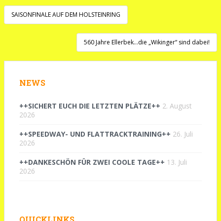
Beitragsnavigation
SAISONFINALE AUF DEM HOLSTEINRING
560 Jahre Ellerbek…die „Wikinger“ sind dabei!
NEWS
++SICHERT EUCH DIE LETZTEN PLÄTZE++
2. August
2026
++SPEEDWAY- UND FLATTRACKTRAINING++
26. Juli
2026
++DANKESCHÖN FÜR ZWEI COOLE TAGE++
13. Juli
2026
QUICKLINKS