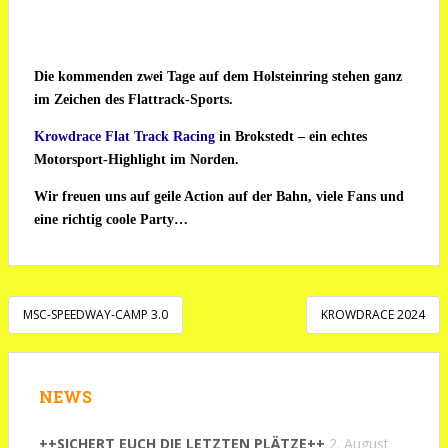
Die kommenden zwei Tage auf dem Holsteinring stehen ganz
im Zeichen des Flattrack-Sports.
Krowdrace Flat Track Racing
in Brokstedt – ein echtes
Motorsport-Highlight im Norden.
Wir
freuen uns auf geile Action auf der Bahn, viele Fans und
eine richtig coole Party…
Beitragsnavigation
MSC-SPEEDWAY-CAMP 3.0
KROWDRACE 2024
NEWS
++SICHERT EUCH DIE LETZTEN PLÄTZE++
2. August