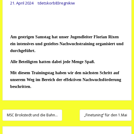
21. April 2024
tdetskorb83regnikiw
Am gestrigen Samstag hat unser Jugendleiter Florian Rixen
ein intensives und gezieltes Nachwuchstraining organisiert und
durchgeführt.
Alle Beteiligten hatten dabei jede Menge Spaß.
Mit diesem Trainingstag haben wir den nächsten Schritt auf
unserem Weg im Bereich der effektiven Nachwuchsförderung
beschritten.
Beitragsnavigation
MSC Brokstedt und die Bahn…
„Finetuning“ für den 1.Mai