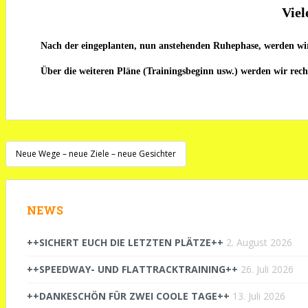
Viel
Nach
der eingeplanten, nun anstehenden Ruhephase, werden wir 
Über die weiteren Pläne (Trainingsbeginn usw.) werden wir recht
Beitragsnavigation
Neue Wege – neue Ziele – neue Gesichter
NEWS
++SICHERT EUCH DIE LETZTEN PLÄTZE++
2. August 2026
++SPEEDWAY- UND FLATTRACKTRAINING++
26. Juli 2026
++DANKESCHÖN FÜR ZWEI COOLE TAGE++
13. Juli 2026