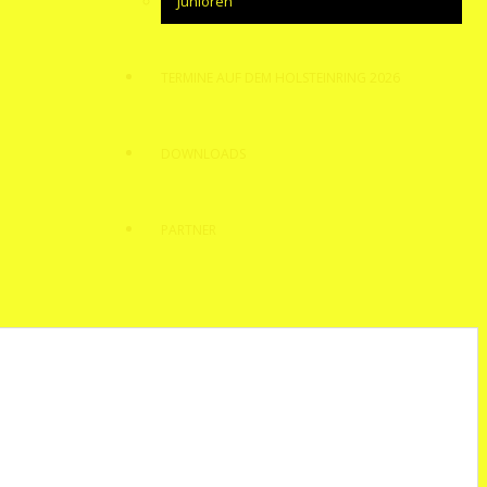
Junioren
TERMINE AUF DEM HOLSTEINRING 2026
DOWNLOADS
PARTNER