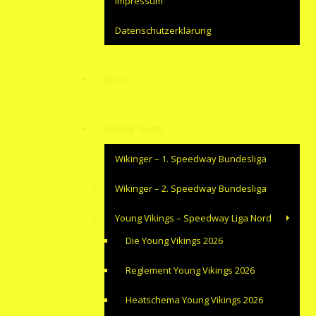
Impressum
Datenschutzerklärung
NEWS
UNSERE TEAMS
Wikinger – 1. Speedway Bundesliga
Wikinger – 2. Speedway Bundesliga
Young Vikings – Speedway Liga Nord
Die Young Vikings 2026
Reglement Young Vikings 2026
Heatschema Young Vikings 2026