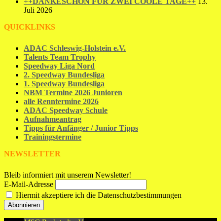
++DANKESCHÖN FÜR ZWEI COOLE TAGE++
13.
Juli 2026
QUICKLINKS
ADAC Schleswig-Holstein e.V.
Talents Team Trophy
Speedway Liga Nord
2. Speedway Bundesliga
1. Speedway Bundesliga
NBM Termine 2026 Junioren
alle Renntermine 2026
ADAC Speedway Schule
Aufnahmeantrag
Tipps für Anfänger / Junior Tipps
Trainingstermine
NEWSLETTER
Bleib informiert mit unserem Newsletter!
E-Mail-Adresse
Hiermit akzeptiere ich die Datenschutzbestimmungen