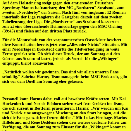
Auf dem Holsteinring steigt gegen den amtierenden Deutschen
Speedway-Mannschaftsmeister, den MC „Nordstern“ Stralsund, zum
zweiten „Nordderby“ der Saison. Nach fünf von insgesamt 12 Rennen
innerhalb der Liga rangieren die Gastgeber derzeit auf dem zweiten
Tabellenrang der Liga. Die „Nordsterne“ aus Stralsund kassierten
zuletzt eine überraschende Heimniederlage gegen den MSC Olching
(39:45) und fielen auf den dritten Platz zurück.
Für die Mannschaft von der vorpommerschen Ostseeküste beschert
diese Konstellation bereits jetzt eine „Alles oder Nichts“-Situation. Mit
einer Niederlage in Brokstedt dürfte die Titelverteidigung in weite
Ferne gerückt sein. Ob sich dieser Druck, der am Sonntag auf den
Gästen aus Stralsund lastet, jedoch als Vorteil für die „Wikinger“
entpuppt, bleibt abzuwarten.
„Natürlich wollen wir gewinnen. Das sind wir allein unseren Fans
schuldig.“ Sabrina Harms, Teammanagerin beim MSC Brokstedt, gibt
sich vor dem Duell am Sonntag eher gelassen.
Personell kann Harms dabei voll auf bewährte Kräfte setzen. Mit Kai
Huckenbeck und Norick Blödorn stehen zwei feste Größen im Team,
die sich zurzeit in Bestform präsentieren. Harms: „Wir werden um Kai
und Norick eine ausgewogene Mischung an den Start bringen, auf die
sich die Fans ganz sicher freuen dürfen.“ Mit Lukas Fienhage, Marius
Hillebrand und René Deddens stehen drei weitere deutsche Fahrer zur
Verfügung, die am Sonntag zum Einsatz für die „Wikinger“ kommen