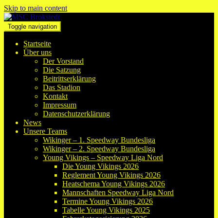
Skip to main content
Toggle navigation
Startseite
Über uns
Der Vorstand
Die Satzung
Beitrittserklärung
Das Stadion
Kontakt
Impressum
Datenschutzerklärung
News
Unsere Teams
Wikinger – 1. Speedway Bundesliga
Wikinger – 2. Speedway Bundesliga
Young Vikings – Speedway Liga Nord
Die Young Vikings 2026
Reglement Young Vikings 2026
Heatschema Young Vikings 2026
Mannschaften Speedway Liga Nord
Termine Young Vikings 2026
Tabelle Young Vikings 2025