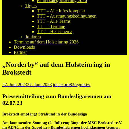
Fahrerkategorisierung 2026
Tigers
TTT – Alle Infos kompakt
TTT – Austragungsbedingungen
TTT – Alle Teams
TTT – Termine
TTT – Heatschema
Junioren
Termine auf dem Holsteinring 2026
Downloads
Partner
„Norderby“ auf dem Holsteinring in
Brokstedt
27. Juni 2023
27. Juni 2023
tdetskorb83regnikiw
Pressemitteilung zum Bundesligarennen am
02.07.23
Brokstedt empfängt Stralsund in der Bundesliga
Am kommenden Sonntag (2. Juli) empfängt der MSC Brokstedt e.V.
im ADAC in der Speedway-Bundesliga einen hochklassigen Gegner.