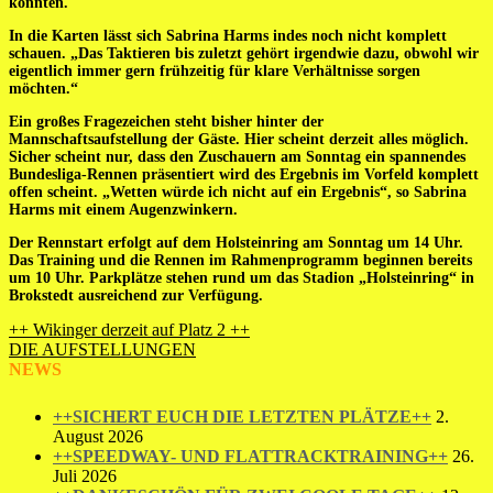
könnten.
In die Karten lässt sich Sabrina Harms indes noch nicht komplett
schauen. „Das Taktieren bis zuletzt gehört irgendwie dazu, obwohl wir
eigentlich immer gern frühzeitig für klare Verhältnisse sorgen
möchten.“
Ein großes Fragezeichen steht bisher hinter der
Mannschaftsaufstellung der Gäste. Hier scheint derzeit alles möglich.
Sicher scheint nur, dass den Zuschauern am Sonntag ein spannendes
Bundesliga-Rennen präsentiert wird des Ergebnis im Vorfeld komplett
offen scheint. „Wetten würde ich nicht auf ein Ergebnis“, so Sabrina
Harms mit einem Augenzwinkern.
Der Rennstart erfolgt auf dem Holsteinring am Sonntag um 14 Uhr.
Das Training und die Rennen im Rahmenprogramm beginnen bereits
um 10 Uhr. Parkplätze stehen rund um das Stadion „Holsteinring“ in
Brokstedt ausreichend zur Verfügung.
Beitragsnavigation
++ Wikinger derzeit auf Platz 2 ++
DIE AUFSTELLUNGEN
NEWS
++SICHERT EUCH DIE LETZTEN PLÄTZE++
2.
August 2026
++SPEEDWAY- UND FLATTRACKTRAINING++
26.
Juli 2026