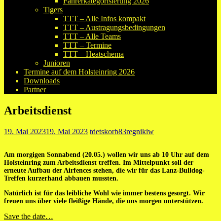
Fahrerkategorisierung 2026
Tigers
TTT – Alle Infos kompakt
TTT – Austragungsbedingungen
TTT – Alle Teams
TTT – Termine
TTT – Heatschema
Junioren
Termine auf dem Holsteinring 2026
Downloads
Partner
Arbeitsdienst
19. Mai 2023
19. Mai 2023
tdetskorb83regnikiw
Am morgigen Sonnabend (20.05.) wollen wir uns ab 10 Uhr auf dem
Holsteinring zum Arbeitsdienst treffen. Im Mittelpunkt soll der
erneute Aufbau der Airfences stehen, die wir für das Lanz-Bulldog-
Treffen kurzerhand abbauen mussten.
Natürlich ist für das leibliche Wohl wie immer bestens gesorgt. Wir
freuen uns über viele fleißige Hände, die uns morgen unterstützen.
Beitragsnavigation
Save the date…