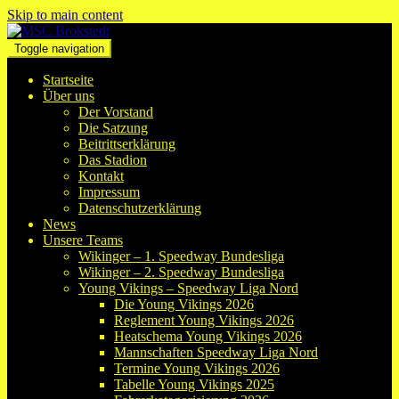
Skip to main content
Toggle navigation
Startseite
Über uns
Der Vorstand
Die Satzung
Beitrittserklärung
Das Stadion
Kontakt
Impressum
Datenschutzerklärung
News
Unsere Teams
Wikinger – 1. Speedway Bundesliga
Wikinger – 2. Speedway Bundesliga
Young Vikings – Speedway Liga Nord
Die Young Vikings 2026
Reglement Young Vikings 2026
Heatschema Young Vikings 2026
Mannschaften Speedway Liga Nord
Termine Young Vikings 2026
Tabelle Young Vikings 2025