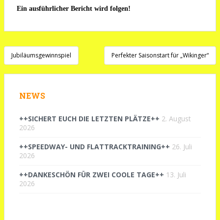
Ein ausführlicher Bericht wird folgen!
Beitragsnavigation
Jubiläumsgewinnspiel
Perfekter Saisonstart für „Wikinger“
NEWS
++SICHERT EUCH DIE LETZTEN PLÄTZE++
2. August
2026
++SPEEDWAY- UND FLATTRACKTRAINING++
26. Juli
2026
++DANKESCHÖN FÜR ZWEI COOLE TAGE++
13. Juli
2026