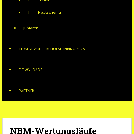
TTT – Heatschema
Junioren
TERMINE AUF DEM HOLSTEINRING 2026
DOWNLOADS
PARTNER
NBM-Wertungsläufe