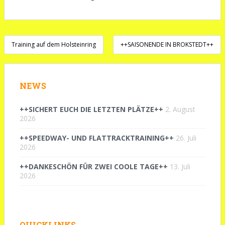
Beitragsnavigation
Training auf dem Holsteinring
++SAISONENDE IN BROKSTEDT++
NEWS
++SICHERT EUCH DIE LETZTEN PLÄTZE++
2. August
2026
++SPEEDWAY- UND FLATTRACKTRAINING++
26. Juli
2026
++DANKESCHÖN FÜR ZWEI COOLE TAGE++
13. Juli
2026
QUICKLINKS