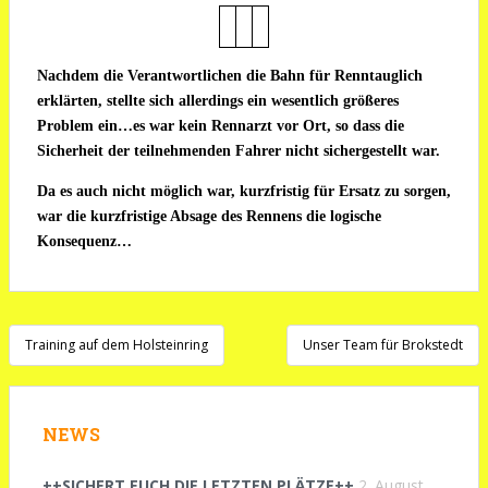
Nachdem die Verantwortlichen die Bahn für Renntauglich
erklärten, stellte sich allerdings ein wesentlich größeres
Problem ein…es war kein Rennarzt vor Ort, so dass die
Sicherheit der teilnehmenden Fahrer nicht sichergestellt war.
Da es auch nicht möglich war, kurzfristig für Ersatz zu sorgen,
war die kurzfristige Absage des Rennens die logische
Konsequenz…
Beitragsnavigation
Training auf dem Holsteinring
Unser Team für Brokstedt
NEWS
++SICHERT EUCH DIE LETZTEN PLÄTZE++
2. August