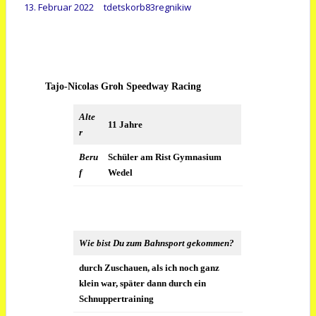
13. Februar 2022
tdetskorb83regnikiw
Tajo-Nicolas Groh Speedway Racing
Alte
11 Jahre
r
Beru
Schüler am Rist Gymnasium
f
Wedel
Wie bist Du zum Bahnsport gekommen?
durch Zuschauen, als ich noch ganz
klein war, später dann durch ein
Schnuppertraining