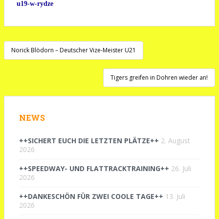
u19-w-rydze
Beitragsnavigation
Norick Blödorn – Deutscher Vize-Meister U21
Tigers greifen in Dohren wieder an!
NEWS
++SICHERT EUCH DIE LETZTEN PLÄTZE++
2. August
2026
++SPEEDWAY- UND FLATTRACKTRAINING++
26. Juli
2026
++DANKESCHÖN FÜR ZWEI COOLE TAGE++
13. Juli
2026