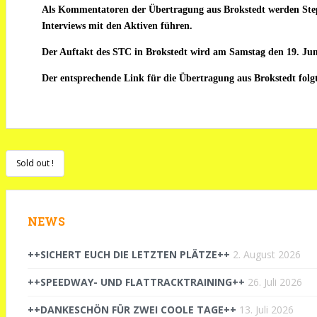
Als Kommentatoren der Übertragung aus Brokstedt werden Step
Interviews mit den Aktiven führen.
Der Auftakt des STC in Brokstedt wird am Samstag den 19. Jun
Der entsprechende Link für die Übertragung aus Brokstedt folgt
Beitragsnavigation
Sold out !
NEWS
++SICHERT EUCH DIE LETZTEN PLÄTZE++
2. August 2026
++SPEEDWAY- UND FLATTRACKTRAINING++
26. Juli 2026
++DANKESCHÖN FÜR ZWEI COOLE TAGE++
13. Juli 2026