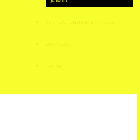
Junioren
TERMINE AUF DEM HOLSTEINRING 2026
DOWNLOADS
PARTNER