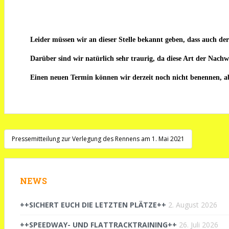
Leider müssen wir an dieser Stelle bekannt geben, dass auch d
Darüber sind wir natürlich sehr traurig, da diese Art der Nachwu
Einen neuen Termin können wir derzeit noch nicht benennen, ab
Beitragsnavigation
Pressemitteilung zur Verlegung des Rennens am 1. Mai 2021
NEWS
++SICHERT EUCH DIE LETZTEN PLÄTZE++
2. August 2026
++SPEEDWAY- UND FLATTRACKTRAINING++
26. Juli 2026