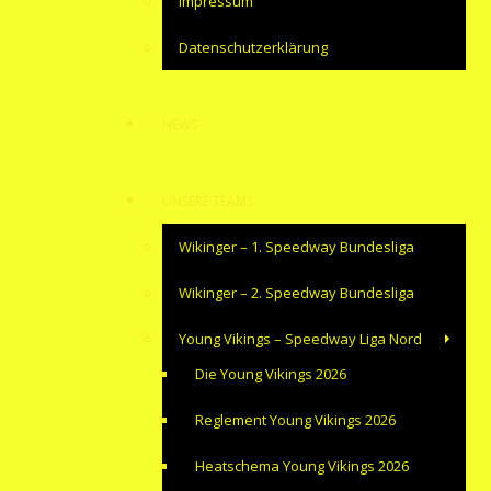
Impressum
Datenschutzerklärung
NEWS
UNSERE TEAMS
Wikinger – 1. Speedway Bundesliga
Wikinger – 2. Speedway Bundesliga
Young Vikings – Speedway Liga Nord
Die Young Vikings 2026
Reglement Young Vikings 2026
Heatschema Young Vikings 2026