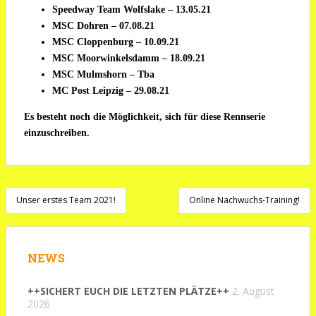
Speedway Team Wolfslake – 13.05.21
MSC Dohren – 07.08.21
MSC Cloppenburg – 10.09.21
MSC Moorwinkelsdamm – 18.09.21
MSC Mulmshorn – Tba
MC Post Leipzig – 29.08.21
Es besteht noch die Möglichkeit, sich für diese Rennserie
einzuschreiben.
Beitragsnavigation
Unser erstes Team 2021!
Online Nachwuchs-Training!
NEWS
++SICHERT EUCH DIE LETZTEN PLÄTZE++
2. August
2026