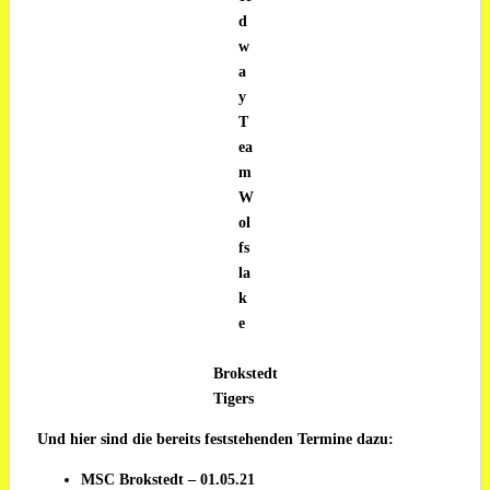
d
w
a
y
T
ea
m
W
ol
fs
la
k
e
Brokstedt
Tigers
Und hier sind die bereits feststehenden Termine dazu:
MSC Brokstedt – 01.05.21