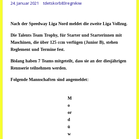
24. Januar 2021
tdetskorb83regnikiw
Nach der Speedway Liga Nord meldet die zweite Liga Vollzug.
Die Talents Team Trophy, für Starter und Starterinnen mit
Maschinen, die über 125 ccm verfügen (Junior B), stehen
Reglement und Termine fest.
Bislang haben 7 Teams mitgeteilt, dass sie an der diesjährigen
Rennserie teilnehmen werden.
Folgende Mannschaften sind angemeldet:
M
o
or
d
ü
w