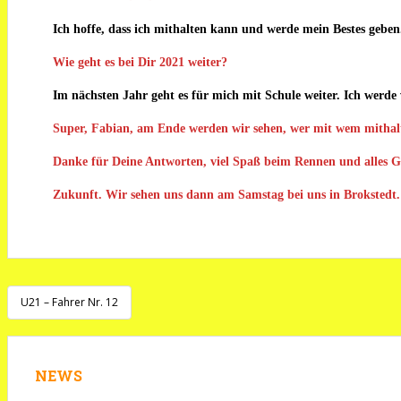
Ich hoffe, dass ich mithalten kann und werde mein Bestes geben
Wie geht es bei Dir 2021 weiter?
Im nächsten Jahr geht es für mich mit Schule weiter. Ich werde 
Super, Fabian, am Ende werden wir sehen, wer mit wem mitha
Danke für Deine Antworten, viel Spaß beim Rennen und alles G
Zukunft. Wir sehen uns dann am Samstag bei uns in Brokstedt.
Beitragsnavigation
U21 – Fahrer Nr. 12
NEWS