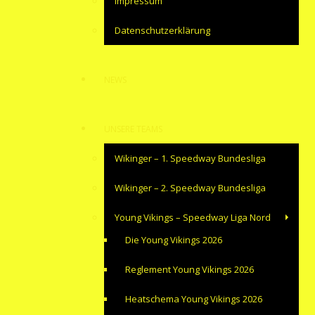
Impressum
Datenschutzerklärung
NEWS
UNSERE TEAMS
Wikinger – 1. Speedway Bundesliga
Wikinger – 2. Speedway Bundesliga
Young Vikings – Speedway Liga Nord
Die Young Vikings 2026
Reglement Young Vikings 2026
Heatschema Young Vikings 2026