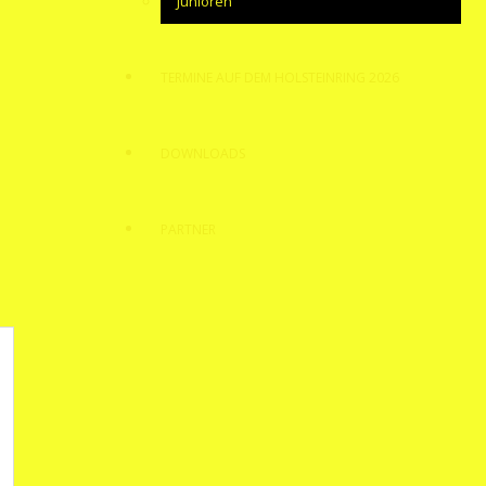
Junioren
TERMINE AUF DEM HOLSTEINRING 2026
DOWNLOADS
PARTNER