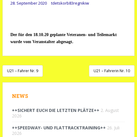
28. September 2020
tdetskorb83regnikiw
Der für den 18.10.20 geplante Veteranen- und Teilemarkt
wurde vom Veranstalter abgesagt.
Beitragsnavigation
U21 – Fahrer Nr. 9
U21 – Fahrerin Nr. 10
NEWS
++SICHERT EUCH DIE LETZTEN PLÄTZE++
2. August
2026
++SPEEDWAY- UND FLATTRACKTRAINING++
26. Juli
2026