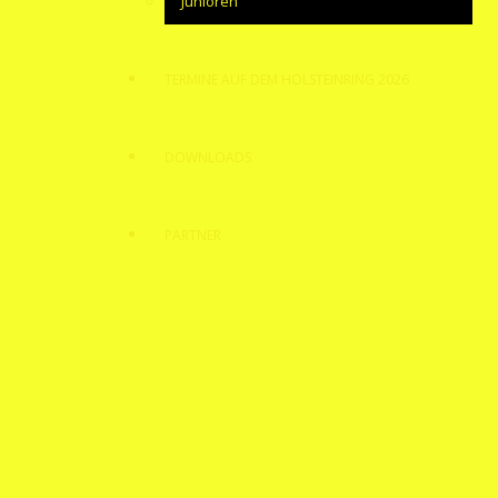
Junioren
TERMINE AUF DEM HOLSTEINRING 2026
DOWNLOADS
PARTNER