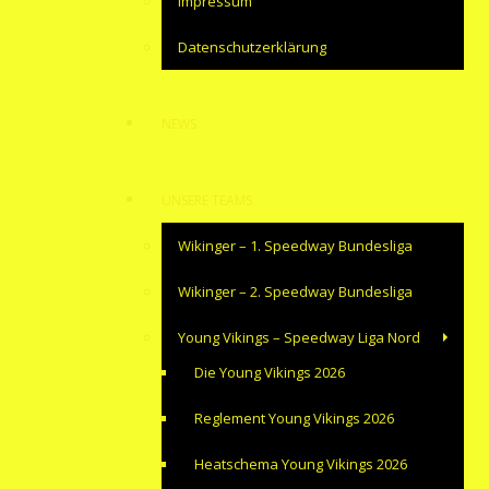
Impressum
Datenschutzerklärung
NEWS
UNSERE TEAMS
Wikinger – 1. Speedway Bundesliga
Wikinger – 2. Speedway Bundesliga
Young Vikings – Speedway Liga Nord
Die Young Vikings 2026
Reglement Young Vikings 2026
Heatschema Young Vikings 2026