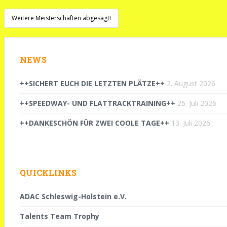
Beitragsnavigation
Weitere Meisterschaften abgesagt!
NEWS
++SICHERT EUCH DIE LETZTEN PLÄTZE++
2. August 2026
++SPEEDWAY- UND FLATTRACKTRAINING++
26. Juli 2026
++DANKESCHÖN FÜR ZWEI COOLE TAGE++
13. Juli 2026
QUICKLINKS
ADAC Schleswig-Holstein e.V.
Talents Team Trophy