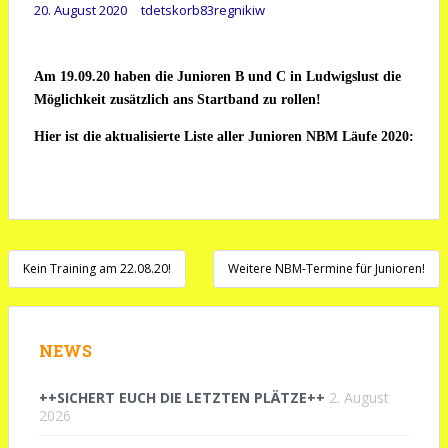
20. August 2020
tdetskorb83regnikiw
Am 19.09.20 haben die Junioren B und C in Ludwigslust die
Möglichkeit zusätzlich ans Startband zu rollen!
Hier ist die aktualisierte Liste aller Junioren NBM Läufe 2020:
Beitragsnavigation
Kein Training am 22.08.20!
Weitere NBM-Termine für Junioren!
NEWS
++SICHERT EUCH DIE LETZTEN PLÄTZE++
2. August
2026