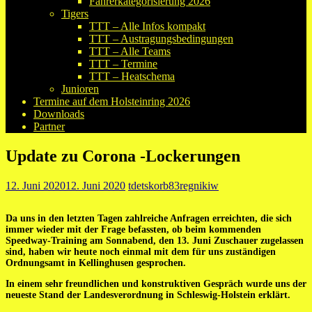
Fahrerkategorisierung 2026
Tigers
TTT – Alle Infos kompakt
TTT – Austragungsbedingungen
TTT – Alle Teams
TTT – Termine
TTT – Heatschema
Junioren
Termine auf dem Holsteinring 2026
Downloads
Partner
Update zu Corona -Lockerungen
12. Juni 2020
12. Juni 2020
tdetskorb83regnikiw
Da uns in den letzten Tagen zahlreiche Anfragen erreichten, die sich
immer wieder mit der Frage befassten, ob beim kommenden
Speedway-Training am Sonnabend, den 13. Juni Zuschauer zugelassen
sind, haben wir heute noch einmal mit dem für uns zuständigen
Ordnungsamt in Kellinghusen gesprochen.
In einem sehr freundlichen und konstruktiven Gespräch wurde uns der
neueste Stand der Landesverordnung in Schleswig-Holstein erklärt.