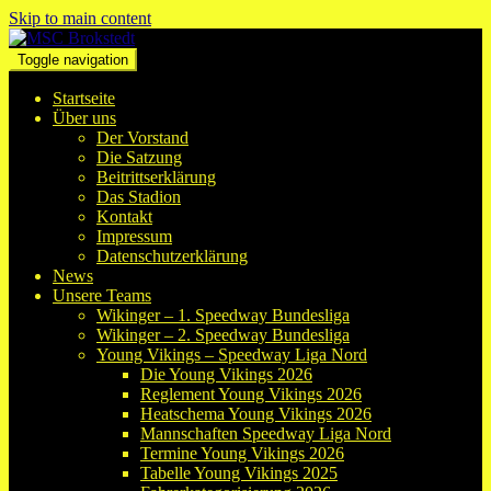
Skip to main content
Toggle navigation
Startseite
Über uns
Der Vorstand
Die Satzung
Beitrittserklärung
Das Stadion
Kontakt
Impressum
Datenschutzerklärung
News
Unsere Teams
Wikinger – 1. Speedway Bundesliga
Wikinger – 2. Speedway Bundesliga
Young Vikings – Speedway Liga Nord
Die Young Vikings 2026
Reglement Young Vikings 2026
Heatschema Young Vikings 2026
Mannschaften Speedway Liga Nord
Termine Young Vikings 2026
Tabelle Young Vikings 2025