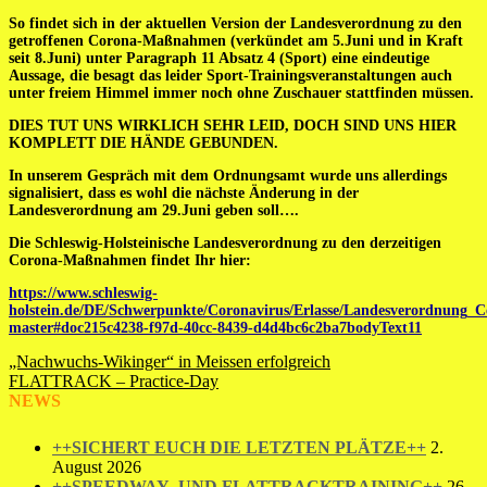
So findet sich in der aktuellen Version der Landesverordnung zu den
getroffenen Corona-Maßnahmen (verkündet am 5.Juni und in Kraft
seit 8.Juni) unter Paragraph 11 Absatz 4 (Sport) eine eindeutige
Aussage, die besagt das leider Sport-Trainingsveranstaltungen auch
unter freiem Himmel immer noch ohne Zuschauer stattfinden müssen.
DIES TUT UNS WIRKLICH SEHR LEID, DOCH SIND UNS HIER
KOMPLETT DIE HÄNDE GEBUNDEN.
In unserem Gespräch mit dem Ordnungsamt wurde uns allerdings
signalisiert, dass es wohl die nächste Änderung in der
Landesverordnung am 29.Juni geben soll….
Die Schleswig-Holsteinische Landesverordnung zu den derzeitigen
Corona-Maßnahmen findet Ihr hier:
https://www.schleswig-
holstein.de/DE/Schwerpunkte/Coronavirus/Erlasse/Landesverordnun
master#doc215c4238-f97d-40cc-8439-d4d4bc6c2ba7bodyText11
Beitragsnavigation
„Nachwuchs-Wikinger“ in Meissen erfolgreich
FLATTRACK – Practice-Day
NEWS
++SICHERT EUCH DIE LETZTEN PLÄTZE++
2.
August 2026
++SPEEDWAY- UND FLATTRACKTRAINING++
26.