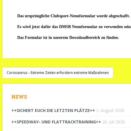
Das ursprüngliche Clubsport-Nennformular wurde abgeschafft.
Es wird jetzt dafür das DMSB Nennformular zu verwenden sein
Das Formular ist in unserem Downloadbereich zu finden.
Beitragsnavigation
Coronavirus – Extreme Zeiten erfordern extreme Maßnahmen
NEWS
++SICHERT EUCH DIE LETZTEN PLÄTZE++
2. August 2026
++SPEEDWAY- UND FLATTRACKTRAINING++
26. Juli 2026