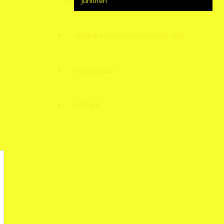
Junioren
TERMINE AUF DEM HOLSTEINRING 2026
DOWNLOADS
PARTNER