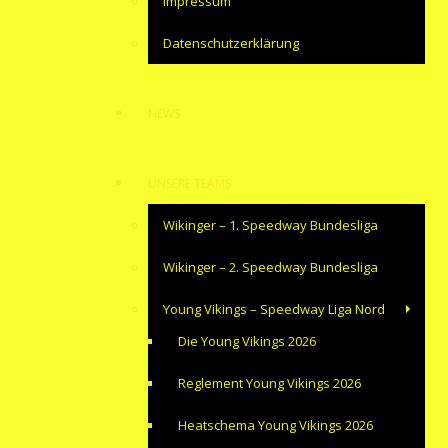
Impressum
Datenschutzerklärung
NEWS
UNSERE TEAMS
Wikinger – 1. Speedway Bundesliga
Wikinger – 2. Speedway Bundesliga
Young Vikings – Speedway Liga Nord
Die Young Vikings 2026
Reglement Young Vikings 2026
Heatschema Young Vikings 2026