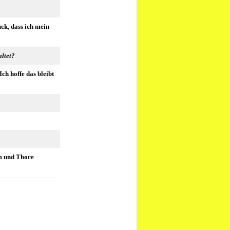
ück, dass ich mein
altet?
ch hoffe das bleibt
m und Thore