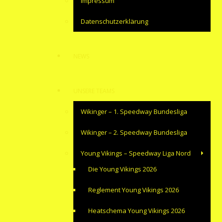
Impressum
Datenschutzerklärung
NEWS
UNSERE TEAMS
Wikinger – 1. Speedway Bundesliga
Wikinger – 2. Speedway Bundesliga
Young Vikings – Speedway Liga Nord
Die Young Vikings 2026
Reglement Young Vikings 2026
Heatschema Young Vikings 2026